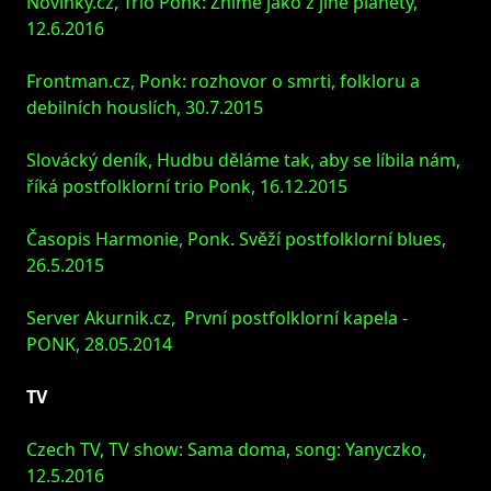
Novinky.cz, Trio Ponk: Zníme jako z jiné planety,
12.6.2016
Frontman.cz, Ponk: rozhovor o smrti, folkloru a
debilních houslích, 30.7.2015
Slovácký deník, Hudbu děláme tak, aby se líbila nám,
říká postfolklorní trio Ponk, 16.12.2015
Časopis Harmonie, Ponk. Svěží postfolklorní blues,
26.5.2015
Server Akurnik.cz, První postfolklorní kapela -
PONK, 28.05.2014
TV
Czech TV, TV show: Sama doma, song: Yanyczko,
12.5.2016