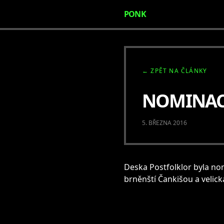
PONK
← ZPĚT NA ČLÁNKY
NOMINAC
5. BŘEZNA 2016
Deska Postfolklor byla no
brněnští Čankišou a velick