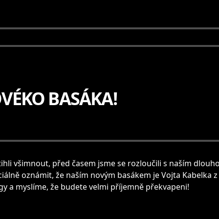
VÉKO BASÁKA!
s stihli všimnout, před časem jsme se rozloučili s naším d
iálně oznámit, že naším novým basákem je Vojta Kabelka z B
gy a myslíme, že budete velmi příjemně překvapeni!