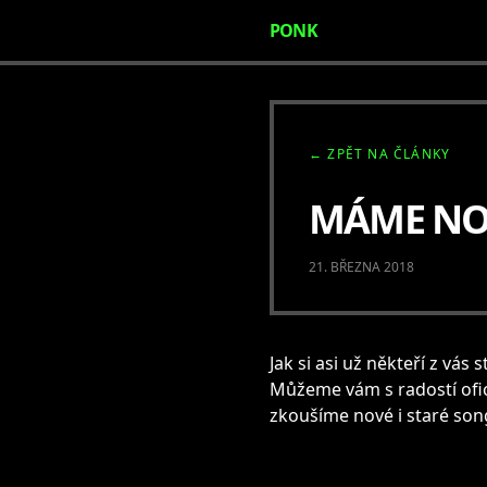
PONK
← ZPĚT NA ČLÁNKY
MÁME NO
21. BŘEZNA 2018
Jak si asi už někteří z vá
Můžeme vám s radostí ofic
zkoušíme nové i staré son