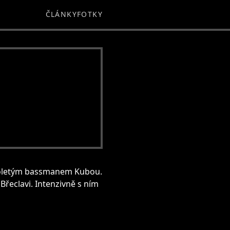
ČLÁNKY
FOTKY
louholetým bassmanem Kubou.
řeclavi. Intenzivně s ním