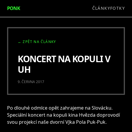
PONK
ČLÁNKY
FOTKY
← ZPĚT NA ČLÁNKY
KONCERT NA KOPULI V
UH
9. ČERVNA 2017
Po dlouhé odmlce opět zahrajeme na Slovácku.
Speciální koncert na kopuli kina Hvězda doprovodí
svou projekcí naše dvorní VJka Pola Puk-Puk.